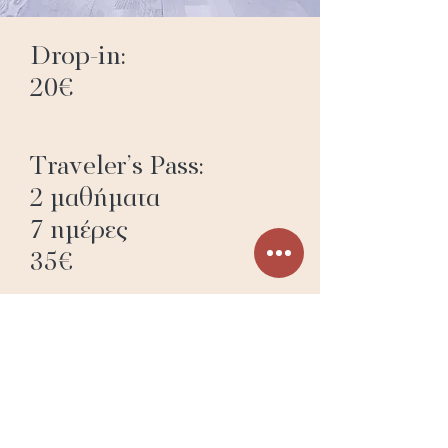
Drop-in:
20€
Traveler’s Pass:
2 μαθήματα
7 ημέρες
35€
Ζεις στην
Αθήνα;
πακέτα από
50€