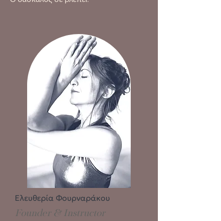
Ελευθερία Φουρναράκου
Founder & Instructor